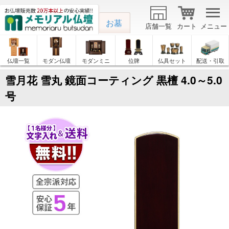
お墓
店舗一覧
カート
メニュー
仏壇一覧
モダン仏壇
モダンミニ
位牌
仏具セット
配送・引取
雪月花 雪丸 鏡面コーティング 黒檀 4.0～5.0
号