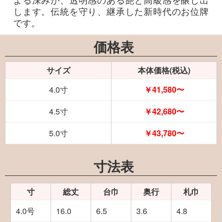
よる深みが、透明感のある艶と高級感を醸し出
します。伝統を守り、継承した新時代のお位牌
です。
価格表
サイズ
本体価格(税込)
4.0寸
￥41,580〜
4.5寸
￥42,680〜
5.0寸
￥43,780〜
寸法表
寸
総丈
台巾
奥行
札巾
4.0号
16.0
6.5
3.6
4.8