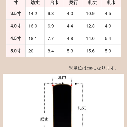
寸
総丈
台巾
奥行
札丈
札巾
3.5寸
14.2
6.3
4.0
10.9
4.5
4.0寸
16.0
6.9
4.4
12.3
4.9
4.5寸
18.1
7.7
4.8
14.0
5.4
5.0寸
20.1
8.4
5.3
15.6
5.9
※単位はcmになります。