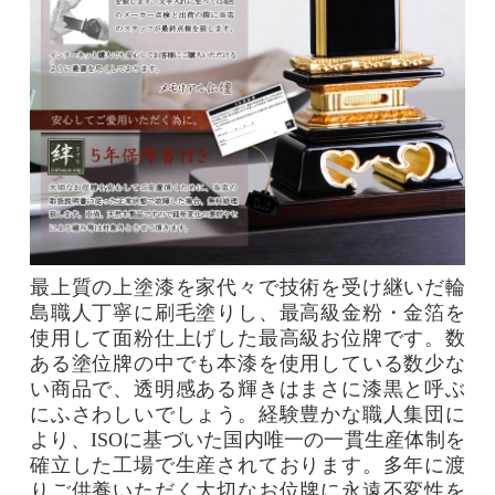
最上質の上塗漆を家代々で技術を受け継いだ輪
島職人丁寧に刷毛塗りし、最高級金粉・金箔を
使用して面粉仕上げした最高級お位牌です。数
ある塗位牌の中でも本漆を使用している数少な
い商品で、透明感ある輝きはまさに漆黒と呼ぶ
にふさわしいでしょう。経験豊かな職人集団に
より、ISOに基づいた国内唯一の一貫生産体制を
確立した工場で生産されております。多年に渡
りご供養いただく大切なお位牌に永遠不変性を