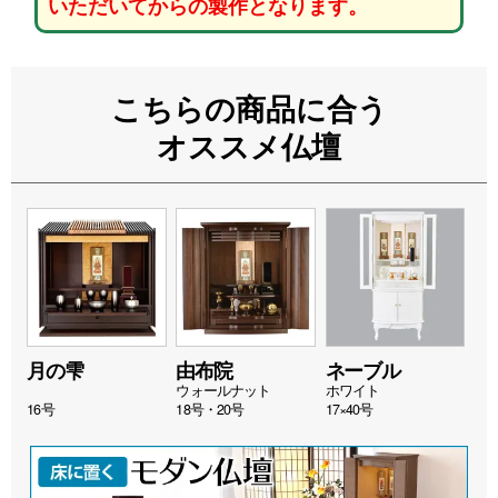
いただいてからの製作となります。
こちらの商品に合う
オススメ仏壇
月の雫
由布院
ネーブル
ウォールナット
ホワイト
16号
18号・20号
17×40号