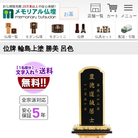
お墓
店舗一覧
カート
メニュー
仏壇一覧
モダン仏壇
モダンミニ
位牌
仏具セット
配送・引取
位牌 輪島上塗 勝美 呂色