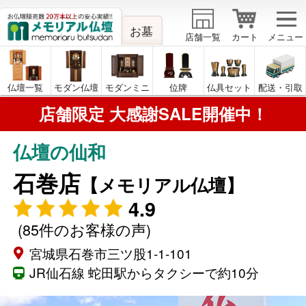
お墓
店舗一覧
カート
メニュー
仏壇一覧
モダン仏壇
モダンミニ
位牌
仏具セット
配送・引取
店舗限定 大感謝SALE開催中！
仏壇の仙和
石巻店
【メモリアル仏壇】
4.9
(85件のお客様の声)
宮城県石巻市三ツ股1-1-101
JR仙石線 蛇田駅からタクシーで約10分