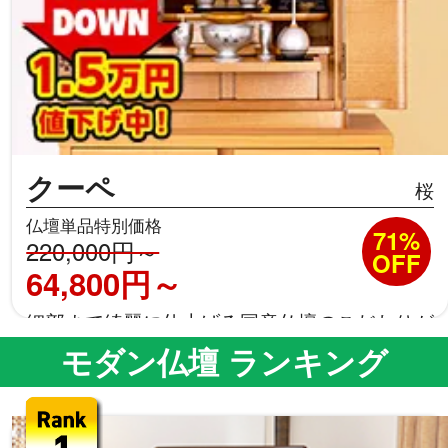
クーペ
桜
仏壇単品特別価格
71%
220,000円～
OFF
64,800円～
細部まで綺麗に仕上げる国産仏壇のこだわりが
光る
モダン仏壇 ランキング