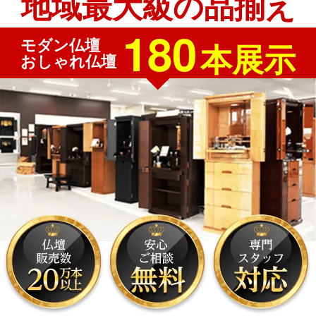
地域最大級の品揃え
180
モダン仏壇
本展示
おしゃれ仏壇