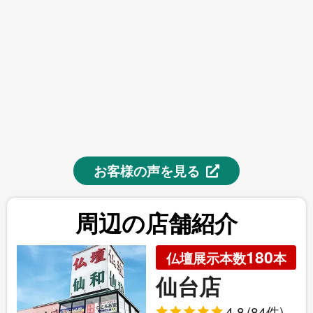
お客様の声を見る
周辺の店舗紹介
180
仏壇展示本数
本
仙台店
4.8
(84件)