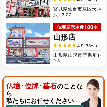
宮城県仙台市泉区天神
沢1-3-27
180
仏壇展示本数
本
山形店
4.9
(33件)
山形県山形市荒楯町1-
2-3
仏壇･位牌･墓石
のことな
ら
私たちにお任せください