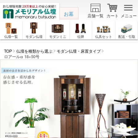
お墓
店舗一覧
カート
メニュー
仏壇一覧
モダン仏壇
モダンミニ
位牌
仏具セット
配送・引取
TOP
仏壇を種類から選ぶ
モダン仏壇・床置タイプ
ロアールα 18×50号