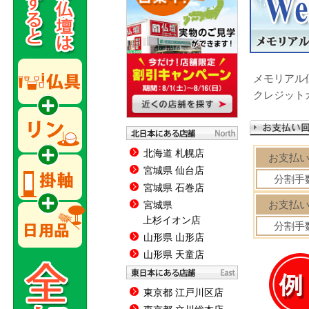
メモリアル
クレジット
北海道 札幌店
お支払
宮城県 仙台店
分割手
宮城県 石巻店
お支払
宮城県
上杉イオン店
分割手
山形県 山形店
山形県 天童店
東京都 江戸川区店