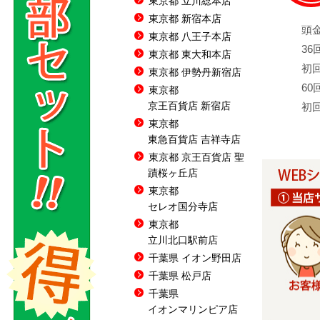
東京都 立川総本店
東京都 新宿本店
頭
東京都 八王子本店
3
東京都 東大和本店
初回
東京都 伊勢丹新宿店
6
東京都
京王百貨店 新宿店
初回
東京都
東急百貨店 吉祥寺店
東京都 京王百貨店 聖
蹟桜ヶ丘店
東京都
セレオ国分寺店
東京都
立川北口駅前店
千葉県 イオン野田店
千葉県 松戸店
千葉県
イオンマリンピア店