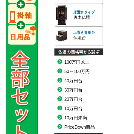
床置きタイプ
唐木仏壇
上置き専用台
仏壇台
100万円以上
50～100万円
40万円台
30万円台
20万円台
10万円台
10万円未満
PriceDown商品