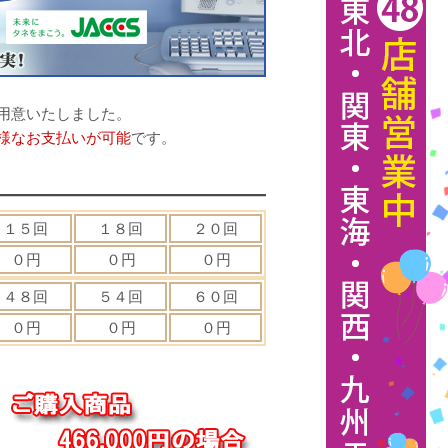
用意いたしました。
様なお支払いが可能
です。
１５回
１８回
２０回
０円
０円
０円
４８回
５４回
６０回
０円
０円
０円