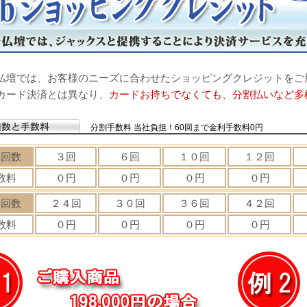
仏壇では、お客様のニーズに合わせたショッピングクレジットをご
カード決済とは異なり、
カードお持ちでなくても、分割払いなど多
分割手数料 当社負担！
60回まで金利手数料0円
い回数
３回
６回
１０回
１２回
数料
０円
０円
０円
０円
い回数
２４回
３０回
３６回
４２回
数料
０円
０円
０円
０円