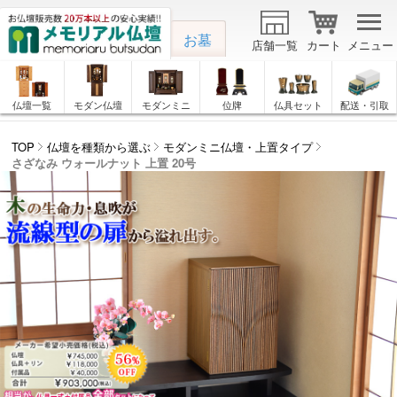
お墓
店舗一覧
カート
メニュー
仏壇一覧
モダン仏壇
モダンミニ
位牌
仏具セット
配送・引取
TOP
仏壇を種類から選ぶ
モダンミニ仏壇・上置タイプ
さざなみ ウォールナット 上置 20号