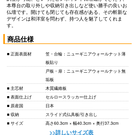
本尊台の取り外しや収納引き出しなど使い勝手の良いお
仏壇です。
開けても閉じても存在感がある、その斬新な
デザイン
は和洋室を問わず、持つ人を魅了してくれま
す。
商品仕様
■ 正面表面材
笠・台輪：ニューギニアウォールナット薄
板貼り
戸板・扉：ニューギニアウォールナット無
垢板
■ 主芯材
木質繊維板
■ 表面仕上げ
セルロースラッカー仕上げ
■ 原産国
日本
■ 収納
スライド式仏具板/引き出し
■ サイズ
高さ60.3cm × 幅40.3cm × 奥行37.3cm
>>詳しいサイズ表