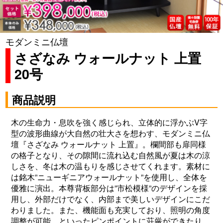
モダンミニ仏壇
さざなみ ウォールナット 上置
20号
商品説明
木の生命力・息吹を強く感じられ、
立体的に浮かぶV字
型の波形曲線が大自然の壮大さを想わす
、モダンミニ仏
壇『さざなみ ウォールナット 上置』。欄間部も扉同様
の格子となり、その隙間に流れ込む自然風が夏は木の涼
しさを、冬は木の温もりを感じさせてくれます。素材に
は銘木”ニューギニアウォールナット”を使用し、全体を
優雅に演出。本尊背板部分は”市松模様”のデザインを採
用し、外部だけでなく、内部まで美しいデザインにこだ
わりました。また、機能面も充実しており、照明の角度
調整が可能、といったピンポイントに荘厳ができたり、