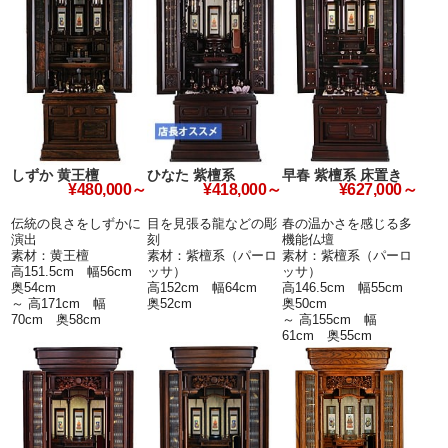
しずか 黄王檀
ひなた 紫檀系
早春 紫檀系 床置き
¥480,000～
¥418,000～
¥627,000～
伝統の良さをしずかに
目を見張る龍などの彫
春の温かさを感じる多
演出
刻
機能仏壇
素材：黄王檀
素材：紫檀系（パーロ
素材：紫檀系（パーロ
高151.5cm 幅56cm
ッサ）
ッサ）
奥54cm
高152cm 幅64cm
高146.5cm 幅55cm
～ 高171cm 幅
奥52cm
奥50cm
70cm 奥58cm
～ 高155cm 幅
61cm 奥55cm