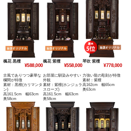
楓花 黒檀
楓花 紫檀
琴吹 紫檀
¥588,000
¥558,000
¥778,000
古風でありつつ豪華な
お部屋に馴染みやすい
力強い龍の彫刻が特徴
欄間が特徴
外観
素材：紫檀
素材：黒檀(カリマンタ
素材：紫檀(ホンジュラ
高162cm 幅65cm
ン)
スローズ)
奥63cm
高161.5cm 幅63cm
高161.5cm 幅63cm
奥58cm
奥58cm