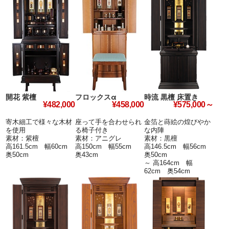
開花 紫檀
フロックスα
時流 黒檀 床置き
¥482,000
¥458,000
¥575,000～
寄木細工で様々な木材
座って手を合わせられ
金箔と蒔絵の煌びやか
を使用
る椅子付き
な内陣
素材：紫檀
素材：アニグレ
素材：黒檀
高161.5cm 幅60cm
高150cm 幅55cm
高146.5cm 幅56cm
奥50cm
奥43cm
奥50cm
～ 高164cm 幅
62cm 奥54cm