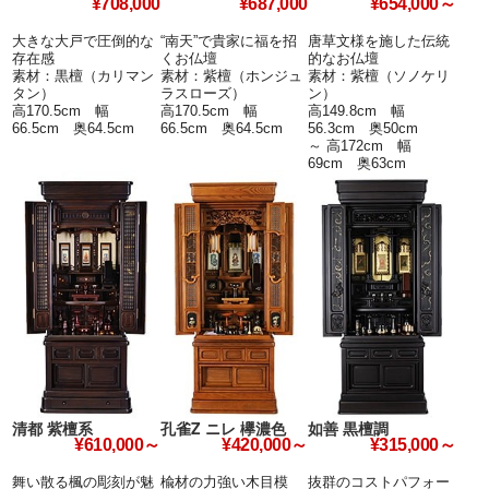
¥708,000
¥687,000
¥654,000～
大きな大戸で圧倒的な
“南天”で貴家に福を招
唐草文様を施した伝統
存在感
くお仏壇
的なお仏壇
素材：黒檀（カリマン
素材：紫檀（ホンジュ
素材：紫檀（ソノケリ
タン）
ラスローズ）
ン）
高170.5cm 幅
高170.5cm 幅
高149.8cm 幅
66.5cm 奥64.5cm
66.5cm 奥64.5cm
56.3cm 奥50cm
～ 高172cm 幅
69cm 奥63cm
清都 紫檀系
孔雀Z ニレ 欅濃色
如善 黒檀調
¥610,000～
¥420,000～
¥315,000～
舞い散る楓の彫刻が魅
楡材の力強い木目模
抜群のコストパフォー