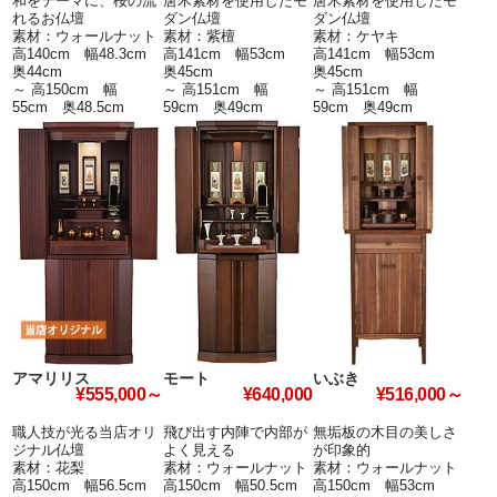
和をテーマに、桜の流
唐木素材を使用したモ
唐木素材を使用したモ
れるお仏壇
ダン仏壇
ダン仏壇
素材：ウォールナット
素材：紫檀
素材：ケヤキ
高140cm 幅48.3cm
高141cm 幅53cm
高141cm 幅53cm
奥44cm
奥45cm
奥45cm
～ 高150cm 幅
～ 高151cm 幅
～ 高151cm 幅
55cm 奥48.5cm
59cm 奥49cm
59cm 奥49cm
アマリリス
モート
いぶき
¥555,000～
¥640,000
¥516,000～
職人技が光る当店オリ
飛び出す内陣で内部が
無垢板の木目の美しさ
ジナル仏壇
よく見える
が印象的
素材：花梨
素材：ウォールナット
素材：ウォールナット
高150cm 幅56.5cm
高150cm 幅50.5cm
高150cm 幅53cm