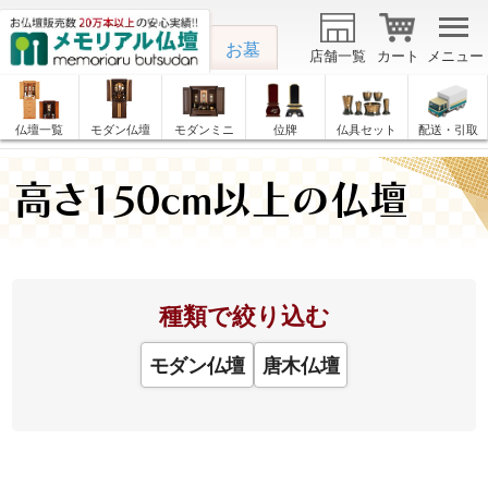
お墓
店舗一覧
カート
メニュー
仏壇一覧
モダン仏壇
モダンミニ
位牌
仏具セット
配送・引取
高さ150cm以上の仏壇
種類で絞り込む
モダン仏壇
唐木仏壇