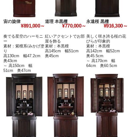
宙の旋律
道理 本黒檀
永遠桜 黒檀
¥891,000～
¥770,000～
¥916,300～
奏でる星空のハーモニ
紅いアクセントでお部
美しく咲き誇る桜の花
ー
屋を飾る
びらが印象的
素材：紫檀系/みかげ塗
素材：本黒檀
素材：本黒檀
り
高145cm 幅51cm
高142cm 幅52cm
高130cm 幅47.2cm
奥45cm
奥45.5cm
奥43cm
～ 高170cm 幅
～ 高150cm 幅
64cm 奥60.5cm
51cm 奥47cm