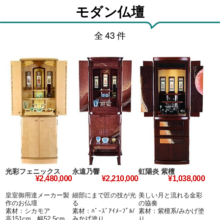
モダン仏壇
全
43
件
光彩フェニックス
永遠乃響
虹陽炎 紫檀
¥2,480,000
¥2,210,000
¥1,038,000
皇室御用達メーカー製
細部にまで匠の技が光
美しい月と流れる金彩
作のお仏壇
る
の協奏
素材：シカモア
素材：ﾊﾞｰｽﾞｱｲﾒｰﾌﾟﾙ/
素材：紫檀系/みかげ塗
高151cm 幅52.5cm
みかげ塗り
り