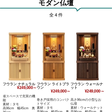
モダン仏壇
全
4
件
フウラン ナチュラル
フウラン ライトブラ
フウラン ウォールナ
ウン
ット
¥249,000～
¥249,000～
¥249,000～
省スペースで充実の機
巻き戸採用のコンパク
高さ96cmの小型なお
能
トサイズ
仏壇
素材：タモ
素材：タモ
素材：ウォールナット
高96cm 幅45cm 奥
高96cm 幅45cm 奥
高96cm 幅45cm 奥