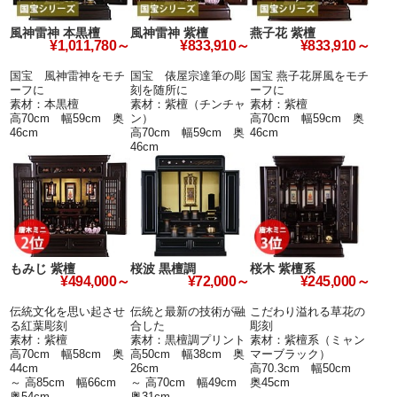
風神雷神 本黒檀
風神雷神 紫檀
燕子花 紫檀
¥1,011,780～
¥833,910～
¥833,910～
国宝 風神雷神をモチ
国宝 俵屋宗達筆の彫
国宝 燕子花屏風をモチ
ーフに
刻を随所に
ーフに
素材：本黒檀
素材：紫檀（チンチャ
素材：紫檀
高70cm 幅59cm 奥
ン）
高70cm 幅59cm 奥
46cm
高70cm 幅59cm 奥
46cm
46cm
もみじ 紫檀
桜波 黒檀調
桜木 紫檀系
¥494,000～
¥72,000～
¥245,000～
伝統文化を思い起させ
伝統と最新の技術が融
こだわり溢れる草花の
る紅葉彫刻
合した
彫刻
素材：紫檀
素材：黒檀調プリント
素材：紫檀系（ミャン
高70cm 幅58cm 奥
高50cm 幅38cm 奥
マーブラック）
44cm
26cm
高70.3cm 幅50cm
～ 高85cm 幅66cm
～ 高70cm 幅49cm
奥45cm
奥54cm
奥31cm