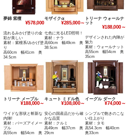
夢錦 紫檀
モザイクα
トリーナ ウォールナ
ット
¥578,000
¥285,000～
¥188,000～
流れるみかげ塗りの金
七色に光るLED照明！
デザインされた内陣が
彩が美しい
素材：ナラ
魅力
素材：紫檀系/みかげ塗
高60cm 幅49cm 奥
素材：ウォールナット
り
38.5cm
高55cm 幅54cm 奥
高60cm 幅41cm 奥
35cm
34.5cm
トリーナ メープル
キュート ミドル色
イーグル ダーク
¥188,000～
¥108,000～
¥74,000～
ワイドな形状と斬新な
安心の国産品だから確
シンプルで飽きのこな
内陣!
かな品質
い仕上がり
素材：バーズアイメー
素材：クルミ
素材：タモ
プル
高49cm 幅37cm 奥
高54.3cm 幅40cm
高55cm 幅54cm 奥
29cm
奥33cm