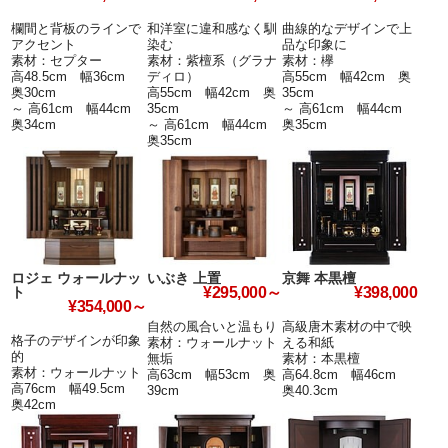
欄間と背板のラインで
和洋室に違和感なく馴
曲線的なデザインで上
アクセント
染む
品な印象に
素材：セプター
素材：紫檀系（グラナ
素材：欅
高48.5cm 幅36cm
ディロ）
高55cm 幅42cm 奥
奥30cm
高55cm 幅42cm 奥
35cm
～ 高61cm 幅44cm
35cm
～ 高61cm 幅44cm
奥34cm
～ 高61cm 幅44cm
奥35cm
奥35cm
ロジェ ウォールナッ
いぶき 上置
京舞 本黒檀
ト
¥295,000～
¥398,000
¥354,000～
自然の風合いと温もり
高級唐木素材の中で映
格子のデザインが印象
素材：ウォールナット
える和紙
的
無垢
素材：本黒檀
素材：ウォールナット
高63cm 幅53cm 奥
高64.8cm 幅46cm
高76cm 幅49.5cm
39cm
奥40.3cm
奥42cm