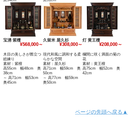
宝湧 紫檀
久留米 屋久杉
灯 黄王檀
¥568,000～
¥308,000～
¥208,000～
木目の美しさが際立つ
現代和風に調和する柔
欄間に咲く満面の菊の
総練り
らかな空間
花
素材：紫檀
素材：屋久杉
素材：黄王檀
高55cm 幅48cm 奥
高71cm 幅59cm 奥
高75cm 幅52cm 奥
38cm
50cm
42cm
～ 高71cm 幅53cm
～ 高77cm 幅59cm
奥45cm
奥50cm
ページの先頭へ戻る▲