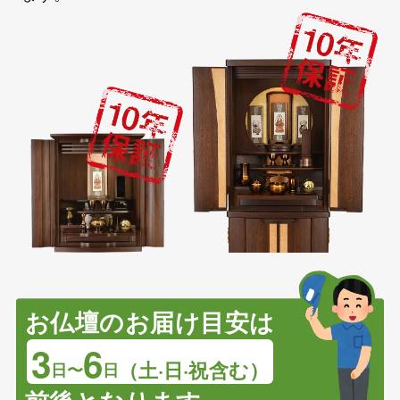
お仏壇のお届け目安は
3
6
（土·日·祝含む）
日〜
日