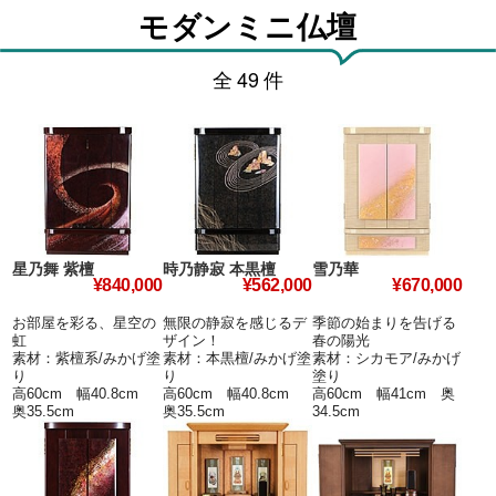
モダンミニ仏壇
全
49
件
星乃舞 紫檀
時乃静寂 本黒檀
雪乃華
¥840,000
¥562,000
¥670,000
お部屋を彩る、星空の
無限の静寂を感じるデ
季節の始まりを告げる
虹
ザイン！
春の陽光
素材：紫檀系/みかげ塗
素材：本黒檀/みかげ塗
素材：シカモア/みかげ
り
り
塗り
高60cm 幅40.8cm
高60cm 幅40.8cm
高60cm 幅41cm 奥
奥35.5cm
奥35.5cm
34.5cm