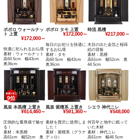
ポポロ ウォールナッ
ポポロ タモ 上置
時流 黒檀
ト 上置
¥172,000～
¥217,000～
¥172,000～
毎日のお祀りを快適に
木目の出た金箔と桜蒔
快適に祀られるお仏壇
するお仏壇
絵の背板
素材：ウォールナット
素材：タモ
素材：黒檀
高60.5cm 幅43cm
高60.5cm 幅43cm
高61cm 幅52cm 奥
奥36cm
奥36cm
44.5cm
風皇 本黒檀 上置き
風皇 紫檀系 上置き
シエラ 神代ニレ
¥614,460～
¥591,360～
¥548,000
圧倒的な重厚感で魅せ
素材を贅沢に使用しま
何百年と地中に眠って
る！
した！
いた木材
素材：本黒檀
素材：紫檀系（グラナ
素材：神代ニレ
高61cm 幅52cm 奥
ディロ）
高61cm 幅46.5cm