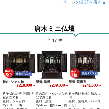
ページの先頭へ戻る▲
唐木ミニ仏壇
全
17
件
桃山 シャム柿
早春 黒檀
早春 紫檀系
¥218,000～
¥289,000～
¥241,000～
格子状の組子で彫刻を
春の温かさをいつもそ
春を告げる梅と鶯の共
惹き立てる
ばで感じる
演
素材：シャム柿
素材：黒檀
素材：紫檀系（パーロ
高60.3cm 幅
高61cm 幅50cm 奥
ッサ）