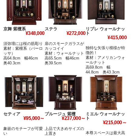
京舞 紫檀系
ステラ
リブレ ウォールナッ
ト
¥348,000
¥272,000
¥415,000
須弥壇には桜の筋彫り
扉のスモークガラスが
独特な矢張り模様が特
素材：紫檀系（パーロ
カッコイイ
徴的！
ッサ）
素材：ウォールナット
素材：アメリカンウォ
高64.8cm 幅46cm
高65.5cm 幅46cm
ールナット
奥40.3cm
奥39.5cm
高69.8cm 幅
44.8cm 奥43.3cm
セティア
ブルージュ 紫檀
ミエル ウォールナッ
ト
¥95,000～
¥237,000～
¥215,000～
象嵌のモチーフが可愛
上品で大きめサイズの
本尊スペースは最大高
い
上置き