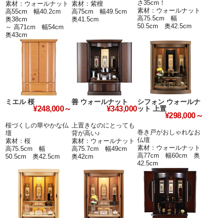
さ35cm！
素材：ウォールナット
素材：紫檀
素材：ウォールナット
高55cm 幅40.2cm
高75cm 幅49.5cm
高75.5cm 幅
奥38cm
奥41.5cm
50.5cm 奥42.5cm
～ 高71cm 幅54cm
奥43cm
ミエル 桜
善 ウォールナット
シフォン ウォールナ
ット 上置
¥248,000～
¥343,000
¥298,000～
桜づくしの華やかな仏
上置きなのにとっても
巻き戸がおしゃれなお
壇
背が高い♪
仏壇
素材：桜
素材：ウォールナット
素材：ウォールナット
高75.5cm 幅
高75.7cm 幅49cm
高77cm 幅60cm 奥
50.5cm 奥42.5cm
奥42cm
42.5cm