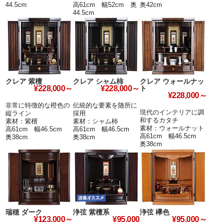
44.5cm
高61cm 幅52cm 奥
奥42cm
44.5cm
クレア 紫檀
クレア シャム柿
クレア ウォールナッ
ト
¥228,000～
¥228,000～
¥228,000～
非常に特徴的な橙色の
伝統的な要素を随所に
現代のインテリアに調
縦ライン
採用
和するカタチ
素材：紫檀
素材：シャム柿
素材：ウォールナット
高61cm 幅46.5cm
高61cm 幅46.5cm
高61cm 幅46.5cm
奥38cm
奥38cm
奥38cm
瑞穂 ダーク
浄弦 紫檀系
浄弦 欅色
¥123,000～
¥95,000
¥95,000～