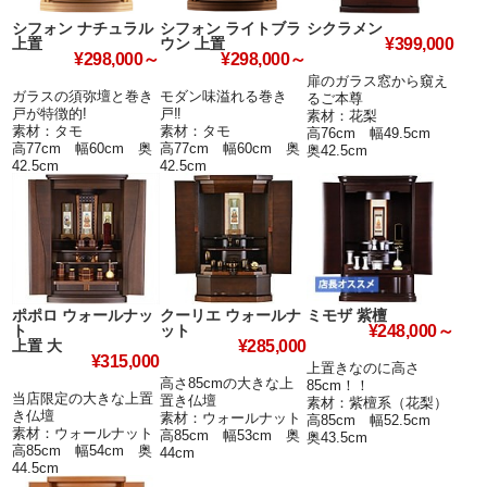
シフォン ナチュラル
シフォン ライトブラ
シクラメン
上置
ウン 上置
¥399,000
¥298,000～
¥298,000～
扉のガラス窓から窺え
ガラスの須弥壇と巻き
モダン味溢れる巻き
るご本尊
戸が特徴的!
戸‼
素材：花梨
素材：タモ
素材：タモ
高76cm 幅49.5cm
高77cm 幅60cm 奥
高77cm 幅60cm 奥
奥42.5cm
42.5cm
42.5cm
ポポロ ウォールナッ
クーリエ ウォールナ
ミモザ 紫檀
ト
ット
¥248,000～
上置 大
¥285,000
¥315,000
上置きなのに高さ
高さ85cmの大きな上
85cm！！
当店限定の大きな上置
置き仏壇
素材：紫檀系（花梨）
き仏壇
素材：ウォールナット
高85cm 幅52.5cm
素材：ウォールナット
高85cm 幅53cm 奥
奥43.5cm
高85cm 幅54cm 奥
44cm
44.5cm