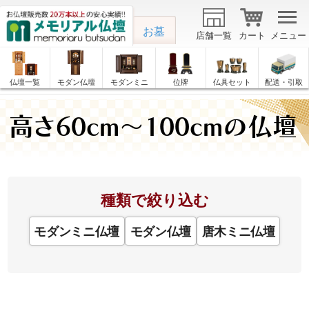
お墓
店舗一覧
カート
メニュー
仏壇一覧
モダン仏壇
モダンミニ
位牌
仏具セット
配送・引取
高さ60cm～100cmの仏壇
種類で絞り込む
モダンミニ仏壇
モダン仏壇
唐木ミニ仏壇