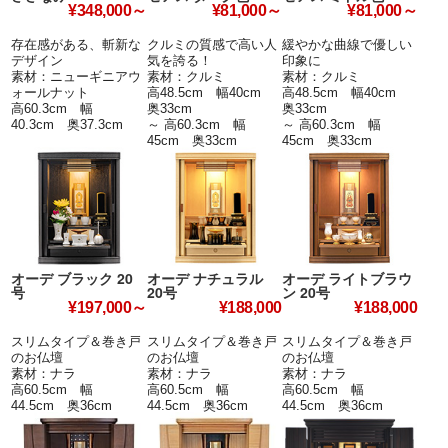
¥348,000～
¥81,000～
¥81,000～
存在感がある、斬新な
クルミの質感で高い人
緩やかな曲線で優しい
デザイン
気を誇る！
印象に
素材：ニューギニアウ
素材：クルミ
素材：クルミ
ォールナット
高48.5cm 幅40cm
高48.5cm 幅40cm
高60.3cm 幅
奥33cm
奥33cm
40.3cm 奥37.3cm
～ 高60.3cm 幅
～ 高60.3cm 幅
45cm 奥33cm
45cm 奥33cm
オーデ ブラック 20
オーデ ナチュラル
オーデ ライトブラウ
号
20号
ン 20号
¥197,000～
¥188,000
¥188,000
スリムタイプ＆巻き戸
スリムタイプ＆巻き戸
スリムタイプ＆巻き戸
のお仏壇
のお仏壇
のお仏壇
素材：ナラ
素材：ナラ
素材：ナラ
高60.5cm 幅
高60.5cm 幅
高60.5cm 幅
44.5cm 奥36cm
44.5cm 奥36cm
44.5cm 奥36cm