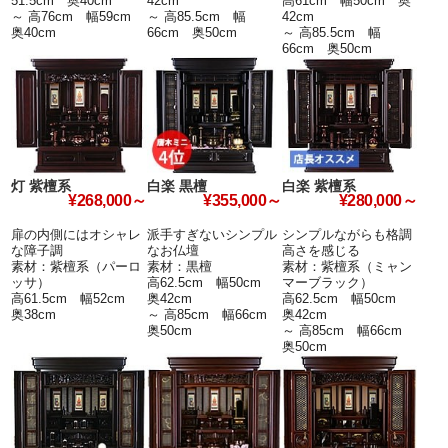
51.5cm 奥40cm
42cm
高61cm 幅50cm 奥
～ 高76cm 幅59cm
～ 高85.5cm 幅
42cm
奥40cm
66cm 奥50cm
～ 高85.5cm 幅
66cm 奥50cm
灯 紫檀系
白楽 黒檀
白楽 紫檀系
¥268,000～
¥355,000～
¥280,000～
扉の内側にはオシャレ
派手すぎないシンプル
シンプルながらも格調
な障子調
なお仏壇
高さを感じる
素材：紫檀系（パーロ
素材：黒檀
素材：紫檀系（ミャン
ッサ）
高62.5cm 幅50cm
マーブラック）
高61.5cm 幅52cm
奥42cm
高62.5cm 幅50cm
奥38cm
～ 高85cm 幅66cm
奥42cm
奥50cm
～ 高85cm 幅66cm
奥50cm