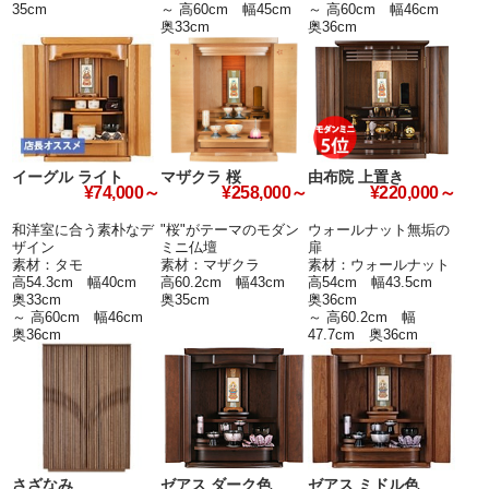
35cm
～ 高60cm 幅45cm
～ 高60cm 幅46cm
奥33cm
奥36cm
イーグル ライト
マザクラ 桜
由布院 上置き
¥74,000～
¥258,000～
¥220,000～
和洋室に合う素朴なデ
"桜"がテーマのモダン
ウォールナット無垢の
ザイン
ミニ仏壇
扉
素材：タモ
素材：マザクラ
素材：ウォールナット
高54.3cm 幅40cm
高60.2cm 幅43cm
高54cm 幅43.5cm
奥33cm
奥35cm
奥36cm
～ 高60cm 幅46cm
～ 高60.2cm 幅
奥36cm
47.7cm 奥36cm
さざなみ
ゼアス ダーク色
ゼアス ミドル色