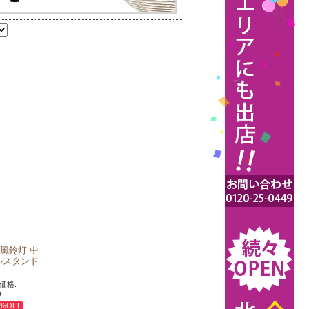
風鈴灯 中
ルスタンド
価格:
)
7%OFF