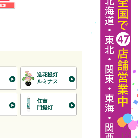
造花提灯
ルミナス
住吉
門提灯