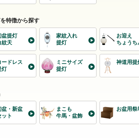
灯を特徴から探す
初盆提灯
家紋入れ
お迎え
白紋天
提灯
ちょうち
コードレス
ミニサイズ
神道用提
提灯
提灯
品
初盆・新盆
まこも
お盆用祭
セット
牛馬・盆飾