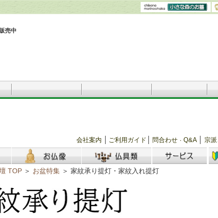
販売中
会社案内
ご利用ガイド
問合わせ · Q&A
宗派
 TOP
＞
お盆特集
＞
家紋承り提灯・家紋入れ提灯