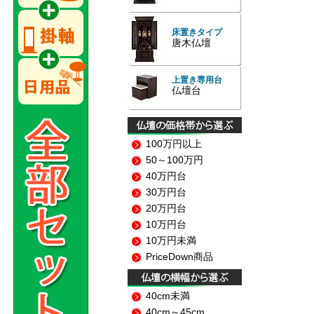
床置きタイプ
唐木仏壇
上置き専用台
仏壇台
100万円以上
50～100万円
40万円台
30万円台
20万円台
10万円台
10万円未満
PriceDown商品
40cm未満
40cm～45cm