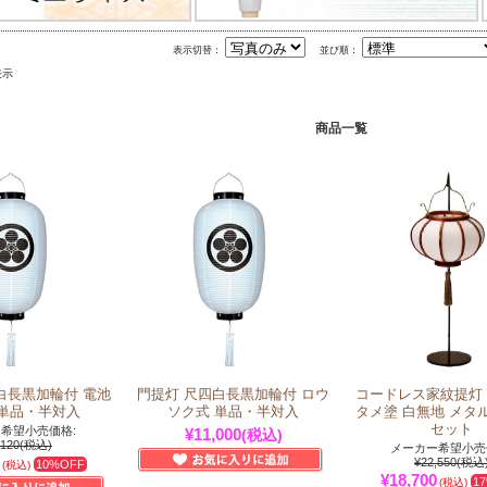
表示切替：
並び順：
表示
商品一覧
白長黒加輪付 電池
門提灯 尺四白長黒加輪付 ロウ
コードレス家紋提灯 
 単品・半対入
ソク式 単品・半対入
タメ塗 白無地 メタ
セット
希望小売価格:
¥11,000
(税込)
,120
(税込)
メーカー希望小売
¥22,550
(税込
10%OFF
(税込)
¥18,700
1
(税込)