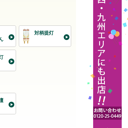
対柄提灯
ん
灯
壇