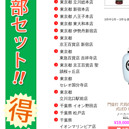
東京都 立川総本店
東京都 新宿本店
東京都 八王子本店
3件中1件～3件を
東京都 東大和本店
東京都 伊勢丹新宿店
東京都
京王百貨店 新宿店
東京都
東急百貨店 吉祥寺店
東京都 京王百貨店 聖
蹟桜ヶ丘店
東京都
セレオ国分寺店
東京都
立川北口駅前店
門提灯 尺四
千葉県 イオン野田店
式LED
千葉県 松戸店
メーカー
¥21
千葉県
¥19,000
イオンマリンピア店