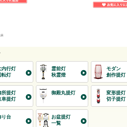
表示
灯
大内行灯
霊前灯
モダン
回転灯
秋霊燈
創作提灯
御所提灯
御殿丸提灯
変形提灯
岐阜提灯
切子提灯
飾り台
お盆提灯
一覧