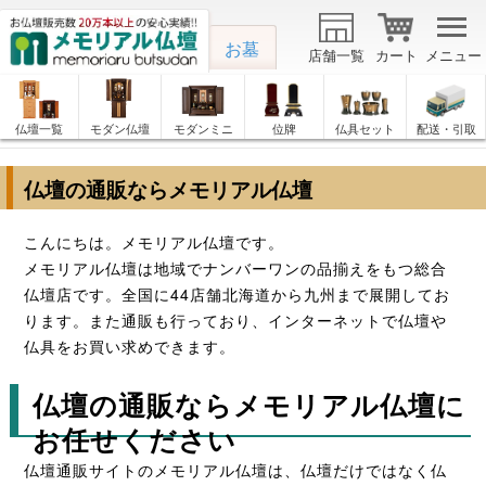
お墓
店舗一覧
カート
メニュー
仏壇一覧
モダン仏壇
モダンミニ
位牌
仏具セット
配送・引取
仏壇の通販ならメモリアル仏壇
こんにちは。メモリアル仏壇です。
メモリアル仏壇は地域でナンバーワンの品揃えをもつ総合
仏壇店です。全国に44店舗北海道から九州まで展開してお
ります。また通販も行っており、インターネットで仏壇や
仏具をお買い求めできます。
仏壇の通販ならメモリアル仏壇に
お任せください
仏壇通販サイトのメモリアル仏壇は、仏壇だけではなく仏