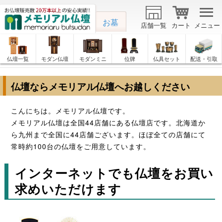
お墓
店舗一覧
カート
メニュー
仏壇一覧
モダン仏壇
モダンミニ
位牌
仏具セット
配送・引取
仏壇ならメモリアル仏壇へお越しください
こんにちは。メモリアル仏壇です。
メモリアル仏壇は全国44店舗にある仏壇店です。北海道か
ら九州まで全国に44店舗ございます。ほぼ全ての店舗にて
常時約100台の仏壇をご用意しています。
インターネットでも仏壇をお買い
求めいただけます