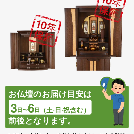
お仏壇のお届け目安は
3
6
（土·日·祝含む）
日〜
日
前後となります。