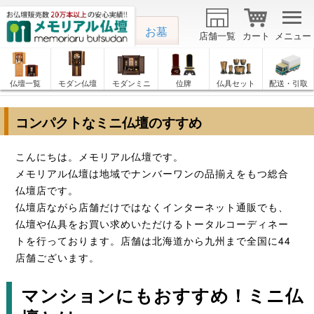
お墓
店舗一覧
カート
メニュー
仏壇一覧
モダン仏壇
モダンミニ
位牌
仏具セット
配送・引取
コンパクトなミニ仏壇のすすめ
こんにちは。メモリアル仏壇です。
メモリアル仏壇は地域でナンバーワンの品揃えをもつ総合
仏壇店です。
仏壇店ながら店舗だけではなくインターネット通販でも、
仏壇や仏具をお買い求めいただけるトータルコーディネー
トを行っております。店舗は北海道から九州まで全国に44
店舗ございます。
マンションにもおすすめ！ミニ仏