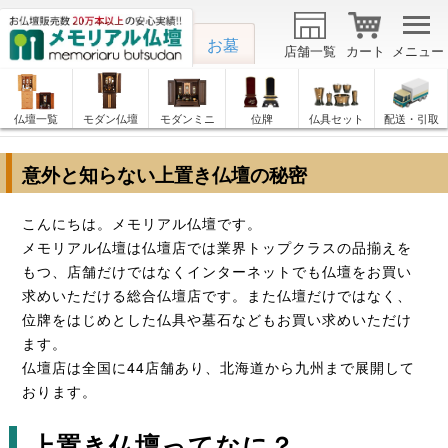
お墓
店舗一覧
カート
メニュー
仏壇一覧
モダン仏壇
モダンミニ
位牌
仏具セット
配送・引取
意外と知らない上置き仏壇の秘密
こんにちは。メモリアル仏壇です。
メモリアル仏壇は仏壇店では業界トップクラスの品揃えを
もつ、店舗だけではなくインターネットでも仏壇をお買い
求めいただける総合仏壇店です。また仏壇だけではなく、
位牌をはじめとした仏具や墓石などもお買い求めいただけ
ます。
仏壇店は全国に44店舗あり、北海道から九州まで展開して
おります。
上置き仏壇ってなに？