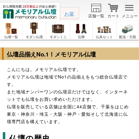
お墓
店舗一覧
カート
メニュー
仏壇一覧
モダン仏壇
モダンミニ
位牌
仏具セット
配送・引取
仏壇品揃えNo.1！メモリアル仏壇
こんにちは。メモリアル仏壇です。
メモリアル仏壇は地域でNo1の品揃えをもつ総合仏壇店で
す。
また地域ナンバーワンの仏壇店だけではなく、インターネ
ットでも仏壇をお買い求めいただけます。
仏壇を販売している店舗は全国に44店舗で、千葉をはじめ
東京・神奈川・埼玉・大阪・神戸・愛知そして北海道に仏
壇専門店を構えています。
仏壇の歴史