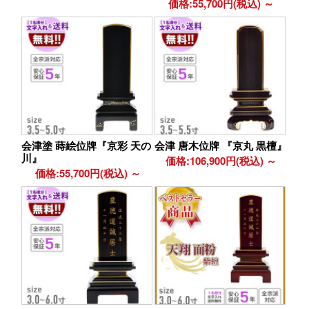
価格:55,700円(税込)
～
会津塗 蒔絵位牌『京彩 天の
会津 唐木位牌 『京丸 黒檀』
川』
価格:106,900円(税込)
～
価格:55,700円(税込)
～