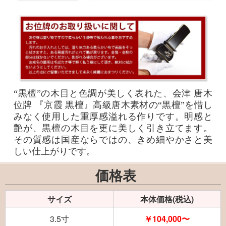
“黒檀”の木目と色調が美しく表れた、会津 唐木
位牌 『京霞 黒檀』高級唐木素材の“黒檀”を惜し
みなく使用した重厚感溢れる作りです。明感と
艶が、黒檀の木目を更に美しく引き立てます。
その質感は国産ならではの、きめ細やかさと美
しい仕上がりです。
価格表
サイズ
本体価格(税込)
3.5寸
￥104,000〜