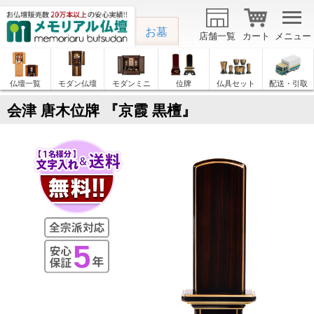
お墓
店舗一覧
カート
メニュー
仏壇一覧
モダン仏壇
モダンミニ
位牌
仏具セット
配送・引取
会津 唐木位牌 『京霞 黒檀』