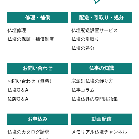
修理・補償
配送・引取り・処分
仏壇修理
仏壇配送設置サービス
仏壇の保証・補償制度
仏壇の引取り
仏壇の処分
お問い合わせ
仏事の知識
お問い合わせ（無料）
宗派別仏壇の飾り方
仏壇Q＆A
仏事コラム
位牌Q＆A
仏壇仏具の専門用語集
お申込み
動画配信
仏壇のカタログ請求
メモリアル仏壇チャンネル