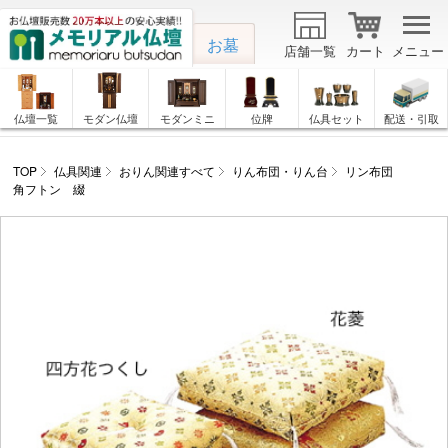
お墓
店舗一覧
カート
メニュー
仏壇一覧
モダン仏壇
モダンミニ
位牌
仏具セット
配送・引取
TOP
仏具関連
おりん関連すべて
りん布団・りん台
リン布団
角フトン 綴