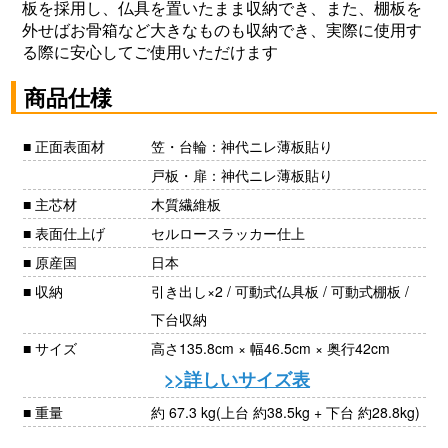
板を採用し、仏具を置いたまま収納でき、また、棚板を
外せばお骨箱など大きなものも収納でき、実際に使用す
る際に安心してご使用いただけます
商品仕様
■ 正面表面材
笠・台輪：神代ニレ薄板貼り
戸板・扉：神代ニレ薄板貼り
■ 主芯材
木質繊維板
■ 表面仕上げ
セルロースラッカー仕上
■ 原産国
日本
■ 収納
引き出し×2 / 可動式仏具板 / 可動式棚板 /
下台収納
■ サイズ
高さ135.8cm × 幅46.5cm × 奥行42cm
>>詳しいサイズ表
■ 重量
約 67.3 kg(上台 約38.5kg + 下台 約28.8kg)