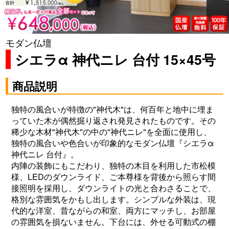
モダン仏壇
シエラα 神代ニレ 台付 15×45号
商品説明
独特の風合いが特徴の"神代木"は、何百年と地中に埋ま
っていた木が偶然掘り返され発見されたものです。その
稀少な木材"神代木"の中の"神代ニレ"を全面に使用し、
独特の風合いや色合いが印象的なモダン仏壇『シエラα
神代ニレ 台付』。
内陣の装飾にもこだわり、独特の木目を利用した市松模
様、LEDのダウンライド、ご本尊様を背後から照らす間
接照明を採用し、ダウンライトの光と合わさることで、
格別な雰囲気をかもし出します。
シンプルな外装は、現
代的な洋室、昔ながらの和室、両方にマッチし、お部屋
の雰囲気を損ないません。下台には、外せる可動式の棚