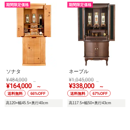
期間限定価格
期間限定価格
ソナタ
ネーブル
¥
484,000
¥
1,045,000
～
～
¥
164,000
¥
338,000
～
～
送料無料
66%OFF
送料無料
67%OFF
高120×幅45.5×奥行40cm
高117.5×幅50×奥行43cm