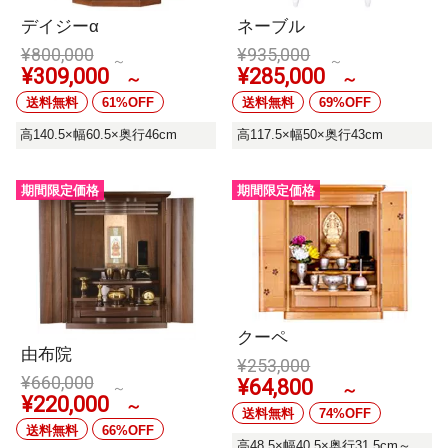
デイジーα
ネーブル
¥
800,000
¥
935,000
～
～
¥
309,000
¥
285,000
～
～
送料無料
61%OFF
送料無料
69%OFF
高140.5×幅60.5×奥行46cm
高117.5×幅50×奥行43cm
期間限定価格
期間限定価格
クーペ
由布院
¥
253,000
¥
660,000
¥
64,800
～
～
¥
220,000
～
送料無料
74%OFF
送料無料
66%OFF
高48.5×幅40.5×奥行31.5cm～