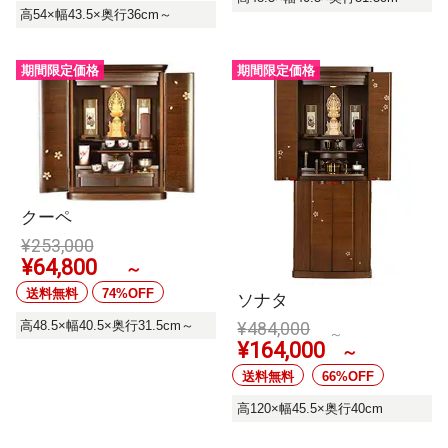
高54×幅43.5×奥行36cm～
期間限定価格
期間限定価格
クーペ
¥
253,000
¥
64,800
～
送料無料
74%OFF
ソナタ
高48.5×幅40.5×奥行31.5cm～
¥
484,000
～
¥
164,000
～
送料無料
66%OFF
高120×幅45.5×奥行40cm