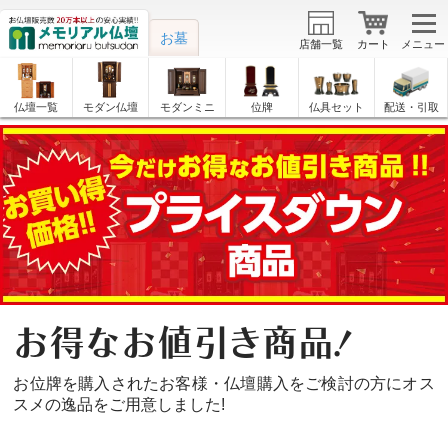
お墓
店舗一覧
カート
メニュー
仏壇一覧
モダン仏壇
モダンミニ
位牌
仏具セット
配送・引取
お得なお値引き商品！
お位牌を購入されたお客様・仏壇購入をご検討の方にオス
スメの逸品をご用意しました!