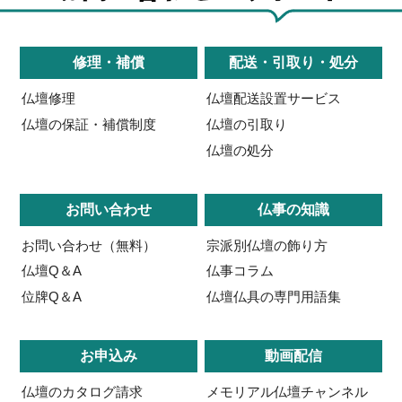
修理・補償
配送・引取り・処分
仏壇修理
仏壇配送設置サービス
仏壇の保証・補償制度
仏壇の引取り
仏壇の処分
お問い合わせ
仏事の知識
お問い合わせ（無料）
宗派別仏壇の飾り方
仏壇Q＆A
仏事コラム
位牌Q＆A
仏壇仏具の専門用語集
お申込み
動画配信
仏壇のカタログ請求
メモリアル仏壇チャンネル