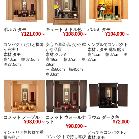
ポルカ タモ
キュート ミドル色
パルミ タモ
¥121,000～
¥108,000～
¥104,000～
コンパクトだけど機能
安心の国産品だから確
シンプルでコンパクト
が充実！
かな品質
素材：タモ 薄板貼り
素材:タモ
素材:クルミ
高41cm 幅37cm 奥
高40cm 幅37.5cm
高49cm 幅37cm 奥
27cm
奥27.5cm
29cm
～ 高60cm 幅45cm
奥33cm
コメット メープル
コメット ウォールナ
ラウム ダーク色
ット
¥98,000～
¥72,000
¥98,000～
インテリア性抜群で重
とってもコンパクト♪
コンパクトで持ち運び
量も軽い
素材:タモ