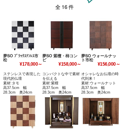
全
16
件
夢SO ﾌﾞﾗｯｸｽﾃﾝﾚｽ市
夢SO 紫檀・柿コン
夢SO ウォールナッ
松
ビ
ト市松
¥178,000～
¥158,000～
¥156,000～
ステンレスで表現した
コンパクトな中で素材
オシャレなお仏壇の時
現代的仏壇
を伝える
代到来！
素材:タモ
素材:紫檀
素材:ウォールナット
高37.5cm 幅
高37.5cm 幅
高37.5cm 幅
28.3cm 奥24cm
28.3cm 奥24cm
28.3cm 奥24cm