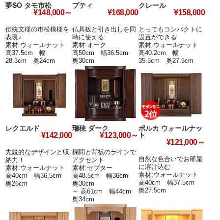
夢SO タモ市松
プティ
クレール
¥148,000～
¥168,000
¥158,000
伝統文様の市松模様を
仏具板と引き出しを同
とってもコンパクトに
表現♪
時に使える
設置ができる
素材:ウォールナット
素材:オーク
素材:ウォールナット
高37.5cm 幅
高50cm 幅36.5cm
高40.2cm 幅
28.3cm 奥24cm
奥30cm
35.5cm 奥27.5cm
レクエルド
瑞穂 ダーク
ポルカ ウォールナッ
ト
¥142,000
¥123,000～
¥121,000～
先鋭的なデザインと収
欄間と背板のラインで
自然な色合いでお部屋
納力！
アクセント
に溶け込む
素材:ウォールナット
素材:セプター
素材:ウォールナット
高40cm 幅36.5cm
高48.5cm 幅36cm
高40cm 幅37.5cm
奥26cm
奥30cm
奥27.5cm
～ 高61cm 幅44cm
奥34cm