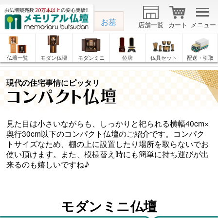
お墓
店舗一覧
カート
メニュー
仏壇一覧
モダン仏壇
モダンミニ
位牌
仏具セット
配送・引取
現代の住宅事情にピッタリ
コンパクト仏壇
見た目は小さいながらも、しっかりと祀られる横幅40cm×
奥行30cm以下のコンパクト仏壇のご紹介です。コンパク
トサイズなため、棚の上に設置したり場所を取らないでお
使い頂けます。また、模様替え時にも簡単に持ち運びが出
来るのも嬉しいですね♪
モダンミニ仏壇