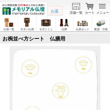
お墓
店舗一覧
カート
メニュー
仏壇一覧
モダン仏壇
モダンミニ
位牌
仏具セット
配送・引取
お椀並べ方シート 仏膳用