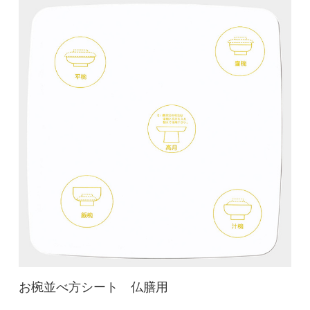
お椀並べ方シート 仏膳用