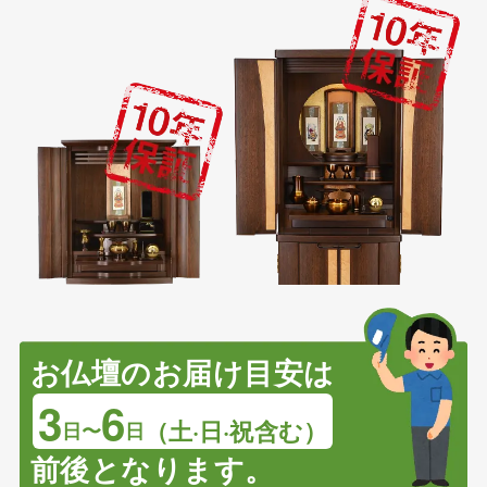
お仏壇のお届け目安は
3
6
（土·日·祝含む）
日〜
日
前後となります。