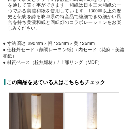
を通して置く事ができます。和紙は日本三大和紙の一
つである美濃和紙を使用しています。1300年以上の歴
史と伝統を誇る岐阜県の特産品で繊細できめ細かい風
合を持ち美濃和紙と回転灯のコラボレーションをお楽
しみください。
● 寸法 高さ 290mm × 幅 125mm × 奥 125mm
● 仕様外セード（繭調レーヨン紙）/ 内セード（花麻・美濃
和紙）
● 材質ベース（栓無垢材）/ 上部リング（MDF）
この商品を見ている人はこちらもチェック