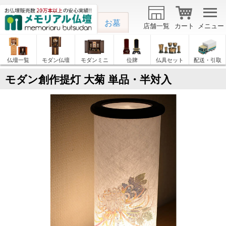
お墓
店舗一覧
カート
メニュー
仏壇一覧
モダン仏壇
モダンミニ
位牌
仏具セット
配送・引取
モダン創作提灯 大菊 単品・半対入