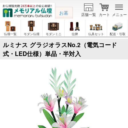
お墓
店舗一覧
カート
メニュー
仏壇一覧
モダン仏壇
モダンミニ
位牌
仏具セット
配送・引取
ルミナス グラジオラスNo.2（電気コード
式・LED仕様）単品・半対入