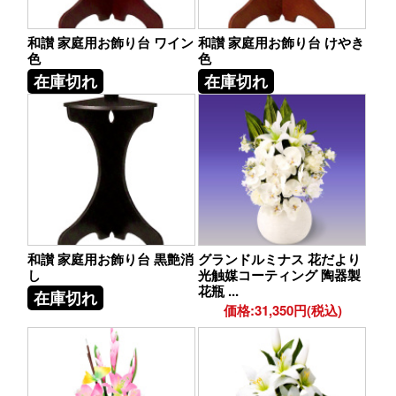
和讃 家庭用お飾り台 ワイン
和讃 家庭用お飾り台 けやき
色
色
在庫切れ
在庫切れ
和讃 家庭用お飾り台 黒艶消
グランドルミナス 花だより
し
光触媒コーティング 陶器製
花瓶 ...
在庫切れ
価格:31,350円(税込)