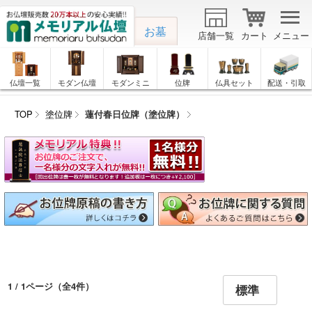
お墓
店舗一覧
カート
メニュー
仏壇一覧
モダン仏壇
モダンミニ
位牌
仏具セット
配送・引取
TOP
塗位牌
蓮付春日位牌（塗位牌）
1 / 1ページ
（全4件）